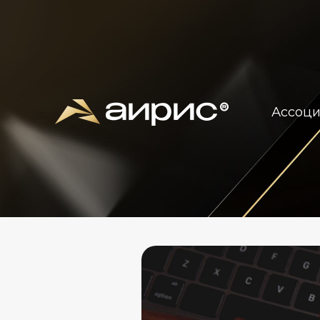
Ассоц