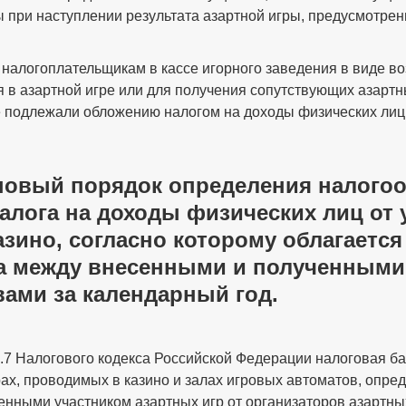
ы при наступлении результата азартной игры, предусмотр
 налогоплательщикам в кассе игорного заведения в виде 
я в азартной игре или для получения сопутствующих азартн
е подлежали обложению налогом на доходы физических лиц
т новый порядок определения налого
алога на доходы физических лиц от 
азино, согласно которому облагаетс
а между внесенными и полученными
ами за календарный год.
14.7 Налогового кодекса Российской Федерации налоговая б
рах, проводимых в казино и залах игровых автоматов, опре
нными участником азартных игр от организаторов азартны