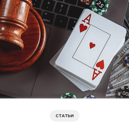
СТАТЬИ