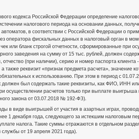
гового кодекса Российской Федерации определение налогов
стечении налогового периода на основании данных, получе
 автоматов, в соответствии с
Российской Федерации о приме
ез оператора фискальных данных в налоговый орган в мом
ый чек или бланк строгой отчетности, сформированные при о
рного заведения на сумму от 15 тыс. рублей, должен сод
тчество (при наличии), серию и номер паспорта клиента -
 также реквизит «признак предмета расчета», значение кот
язательных к использованию. При этом в период с 01.07.2
к должен был содержать такие реквизиты, как ФИО, ИНН и
и осуществлении расчетов только при выплате выигрыша в к
ого закона от 03.07.2018 № 192-ФЗ).
ы в виде выигрышей от участия в азартных играх, провод
днее 1 декабря года, следующего за истекшим налоговым п
плате налога. Такие суммы отражаются в отдельном разде
службы от 19 апреля 2021 года).