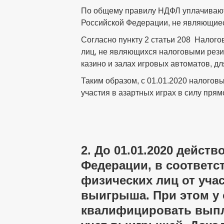
По общему правилу НДФЛ уплачивают 
Российской Федерации, не являющиес
Согласно пункту 2 статьи 208 Налого
лиц, не являющихся налоговыми рези
казино и залах игровых автоматов, д
Таким образом, с 01.01.2020 налогов
участия в азартных играх в силу прям
2.
До 01.01.2020 действ
Федерации, в соответс
физических лиц от уча
выигрыша. При этом у 
квалифицировать выпл