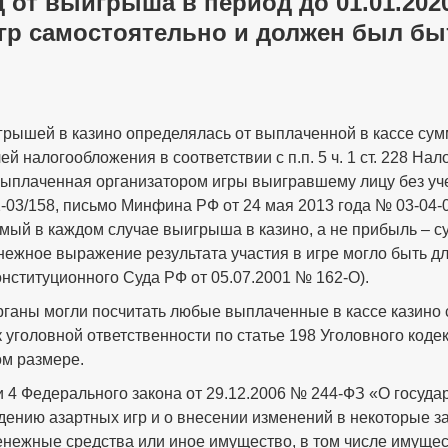
 от выигрыша в период до 01.01.202
гр самостоятельно и должен был бы
грышей в казино определялась от выплаченной в кассе су
й налогообложения в соответствии с п.п. 5 ч. 1 ст. 228 Н
ыплаченная организатором игры выигравшему лицу без учет
-03/158, письмо Минфина РФ от 24 мая 2013 года № 03-04-
мый в каждом случае выигрыша в казино, а не прибыль – с
ежное выражение результата участия в игре могло быть дл
нституционного Суда РФ от 05.07.2001 № 162-О).
рганы могли посчитать любые выплаченные в кассе казин
к уголовной ответственности по статье 198 Уголовного код
ом размере.
тьи 4 Федерального закона от 29.12.2006 № 244-ФЗ «О госуд
дению азартных игр и о внесении изменений в некоторые 
нежные средства или иное имущество, в том числе имуще