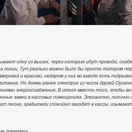
рывают одну из вышек, через которые идут провода, сна
а линии. Тут реально можно было бы просто топором пер
ерняка и красиво, недаром у них во взводе есть подрыв
итания. Но днями ранее электрик из числа друзей Оушена
иниями энергоснабжения. В итоге вместо того, чтобы вк
ные замки в кассовых помещениях. Элегантно, логично 
ют песню, грабители спокойно заходят в кассы, изымают
 не доверяю»