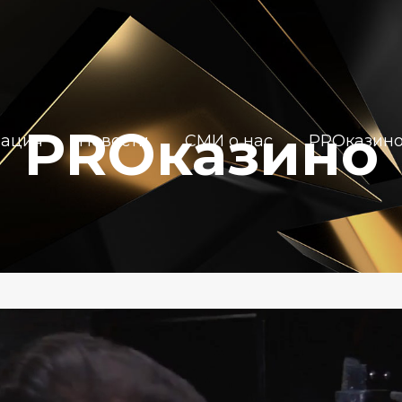
PROказино
иация
Новости
СМИ о нас
PROказин