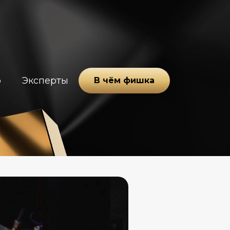
о
Эксперты
В чём фишка