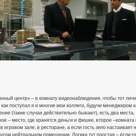
нный центр» – в комнату видеонаблюдения, чтобы тот личн
, как поступал я и многие мои коллеги, будучи менеджером 
нение (такие случаи действительно бывают), есть два места,
рвое – место, где хранятся деньги и фишки, второе –комнат
в игровом зале, в ресторане, а если гость зело настаивает
угом нейтральном помещении. Логика тут простая – если гос