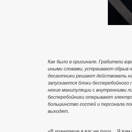
Как было в оригинале. Грабители вз
иными словами, устраивают обрыв н
десантники решают действовать нав
запускаются блоки бесперебойного п
некие манипуляции с внутренними л
бесперебойники открывают электрон
большинство гостей и персонала по
выходят.
«В хранилище я вас не пущу… Я вам