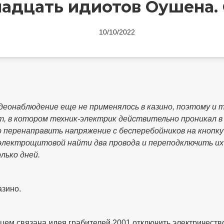
адцать идиотов Оушена.
10/10/2022
видеонаблюдение еще не применялось в казино, поэтому и 
нт, в котором техник-электрик действительно проникал в
 перенаправить напряжение с бесперебойников на кнопку
 электрощитовой найти два провода и переподключить и
лько дней.
азино.
м связана идея грабителей 2001 отключить электричество 