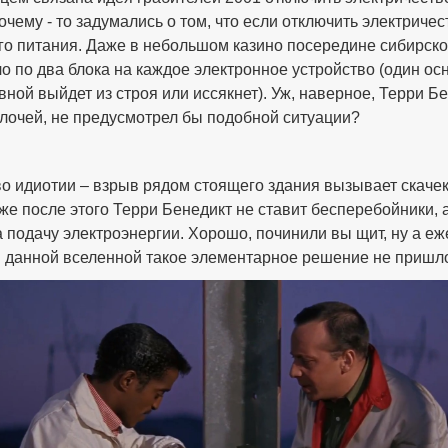
очему - то задумались о том, что если отключить электричес
о питания. Даже в небольшом казино посередине сибирской
ло по два блока на каждое электронное устройство (один о
вной выйдет из строя или иссякнет). Уж, наверное, Терри 
лочей, не предусмотрел бы подобной ситуации?
о идиотии – взрыв рядом стоящего здания вызывает скачек
же после этого Терри Бенедикт не ставит бесперебойники, 
 подачу электроэнергии. Хорошо, починили вы щит, ну а еже
в данной вселенной такое элементарное решение не пришло