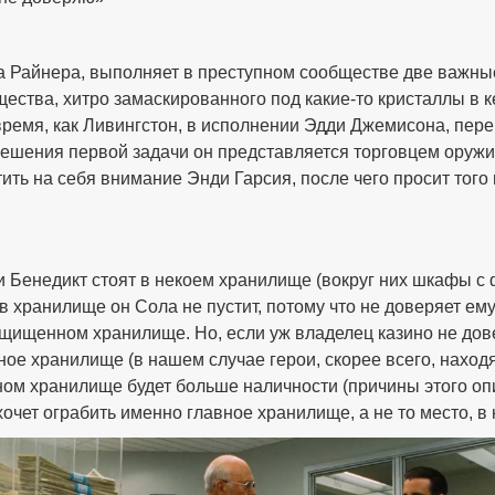
а Райнера, выполняет в преступном сообществе две важные
ества, хитро замаскированного под какие-то кристаллы в к
ремя, как Ливингстон, в исполнении Эдди Джемисона, пере
ешения первой задачи он представляется торговцем оружия
тить на себя внимание Энди Гарсия, после чего просит того
и Бенедикт стоят в некоем хранилище (вокруг них шкафы с 
 в хранилище он Сола не пустит, потому что не доверяет ему
щищенном хранилище. Но, если уж владелец казино не дов
чное хранилище (в нашем случае герои, скорее всего, наход
ном хранилище будет больше наличности (причины этого оп
н хочет ограбить именно главное хранилище, а не то место, 