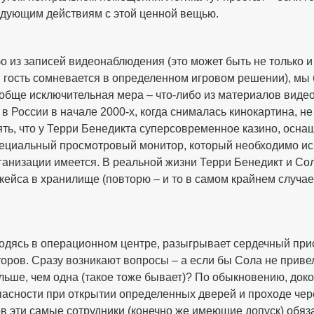
едующим действиям с этой ценной вещью.
о из записей видеонаблюдения (это может быть не только и
гость сомневается в определенном игровом решении), мы б
обще исключительная мера – что-либо из материалов видео
о в России в начале 2000-х, когда снималась кинокартина, н
ть, что у Терри Бенедикта суперсовременное казино, осн
специальный просмотровый монитор, который необходимо ис
рганизации имеется. В реальной жизни Терри Бенедикт и Со
 кейса в хранилище (повторю – и то в самом крайнем случа
одясь в операционном центре, разыгрывает сердечный прис
торов. Сразу возникают вопросы – а если бы Сола не приве
ше, чем одна (такое тоже бывает)? По обыкновению, докоп
асности при открытии определенных дверей и проходе чер
 эти самые сотрудники (конечно же имеющие допуск) обяз