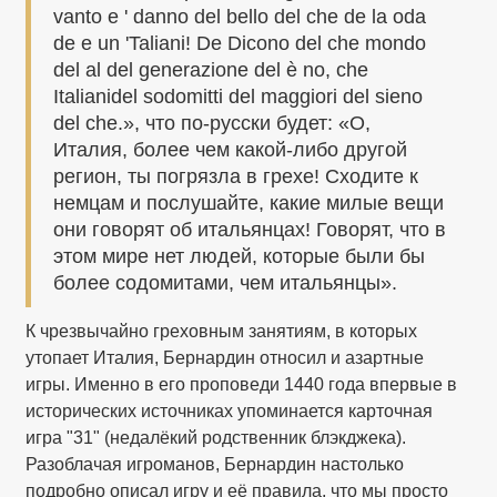
vanto e ' danno del bello del che de la oda
de e un 'Taliani! De Dicono del che mondo
del al del generazione del è no, che
Italianidel sodomitti del maggiori del sieno
del che.», что по-русски будет: «О,
Италия, более чем какой-либо другой
регион, ты погрязла в грехе! Сходите к
немцам и послушайте, какие милые вещи
они говорят об итальянцах! Говорят, что в
этом мире нет людей, которые были бы
более содомитами, чем итальянцы».
К чрезвычайно греховным занятиям, в которых
утопает Италия, Бернардин относил и азартные
игры. Именно в его проповеди 1440 года впервые в
исторических источниках упоминается карточная
игра "31" (недалёкий родственник блэкджека).
Разоблачая игроманов, Бернардин настолько
подробно описал игру и её правила, что мы просто