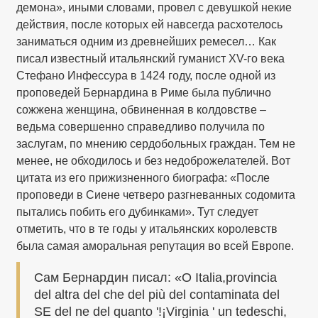
демона», иными словами, провел с девушкой некие
действия, после которых ей навсегда расхотелось
заниматься одним из древнейших ремесел… Как
писал известный итальянский гуманист XV-го века
Стефано Инфессура в 1424 году, после одной из
проповедей Бернардина в Риме была публично
сожжена женщина, обвиненная в колдовстве –
ведьма совершенно справедливо получила по
заслугам, по мнению сердобольных граждан. Тем не
менее, не обходилось и без недоброжелателей. Вот
цитата из его прижизненного биографа: «После
проповеди в Сиене четверо разгневанных содомита
пытались побить его дубинками». Тут следует
отметить, что в те годы у итальянских королевств
была самая аморальная репутация во всей Европе.
Сам Бернардин писал: «O Italia,provincia
del altra del che del più del contaminata del
SE del ne del quanto '!¡Virginia ' un tedeschi,