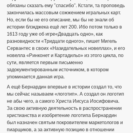
обязаны сказать ему "спасибо". Кстати, та проповедь
закончилась массовым сожжением игральных карт.
Но, если бы не его описание, мы бы не знали об
истории блэкджека ещё лет 200. Ибо потом только в
1613 году уже об игре«Двадцать одно», как
разновидности «Тридцати одного», пишет Мигель
Сервантес в своих «Назидательных новеллах», и его
новелла «Ринконет и Картадильо» из этого цикла, по
сути, является первым письменно
задокументированным источником, в котором
упоминается данная игра.
А ещё Бернардин впервые в истории создал то, что
мы сейчас называем «логотип». А создал он логотип
не абы чего, а самого Христа Иисуса Иосифовича.
За свою активную деятельность в распространении
христианства и изобретение логотипа Бернардин
был назначен святым покровителем маркетологов и
пиарщиков, а за активную позицию в отношении