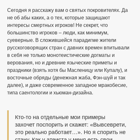
Сегодня я расскажу вам о святых покровителях. Да
не об абы каких, а о тех, которые защищают
интересы смертных игроков! Не секрет, что
большинство игроков – люди, как минимум,
суеверные. В сложившейся парадигме жители
русскоговорящих стран с давних времен впитывали
в себя не только монотеистические догматы и
верования, но и древние языческие приметы и
праздники (взять хотя бы Масленицу или Купалу), и
восточные обряды (денежная жаба, Фэн-шуй и так
далее), и даже современное западное мракобесие,
типа саентологии и хьюман-дизайна.
Кто-то на отдельные мои примеры
захочет поспорить и скажет: «Вывсеврети,
это реально работает…». Но я спорить не
стану. Как у атеиста у меня есть свои