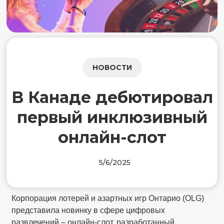
НОВОСТИ
В Канаде дебютировал
первый инклюзивный
онлайн-слот
5/6/2025
Корпорация лотерей и азартных игр Онтарио (OLG)
представила новинку в сфере цифровых
развлечений – онлайн-слот, разработанный