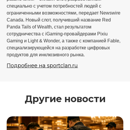
специально с учетом потребностей людей с
ограниченными возможностями, передает Newswire
Canada. Новый слот, получивший название Red
Panda Tails of Wealth, стал результатом
сотрудничества с iGaming-провайдерами Pixiu
Gaming и Light & Wonder, а также с компанией Fable,
специализирующейся на разработке цифровых
продуктов для инклюзивного рынка.
Подробнее на sportclan.ru
Другие новости