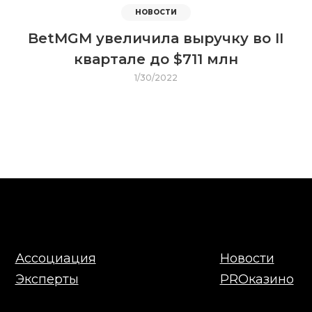
НОВОСТИ
BetMGM увеличила выручку во II
квартале до $711 млн
1/30/2022
Ассоциация
Новости
Эксперты
PROказино