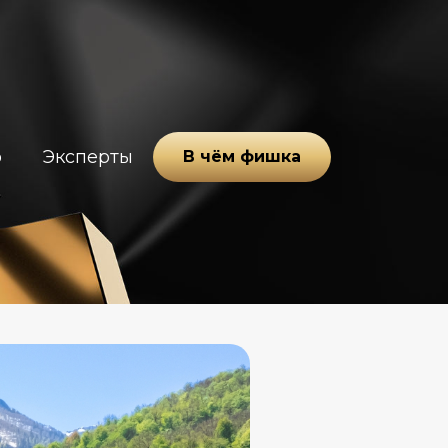
о
Эксперты
В чём фишка