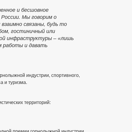
венное и бесшовное
 России. Мы говорим о
 взаимно связаны, будь то
бом, гостиничный или
кой инфраструктуры – «лишь
м работы и давать
рнолыжной индустрии, спортивного,
а и туризма.
истических территорий:
одной премии горнолыжной индустрии