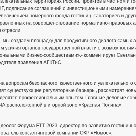
лекательных территориях России, проектов в частном и го
Г, подписание соглашений с инвестиционными намерениям
 увеличением номерного фонда гостиниц, санаториев и дру
правленных на совершенствование нормативно-правовых а
 отрасли.
 -мы создаем площадку для продуктивного диалога самых а
ем усилия органов государственной власти с возможностям
иональными бизнес-сообществами
»
,- комментирует Светлан
едателя правления АГКТиС.
вопросам безопасного, качественного и увлекательного от
удят существующие регуляторные барьеры, рассмотрят но
поделятся профессиональным опытом. Главные деловые соб
A,расположенной в игорной зоне «Красная Поляна».
идеолог Форума FTT-2023, директор по развитию гостиничн
ователь консалтинговой компании ОКР «Номос»: