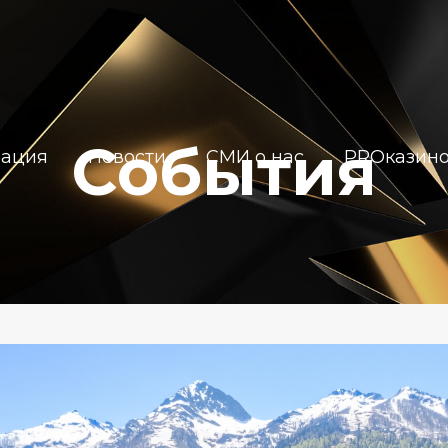
События
иация
Новости
СМИ о нас
PROказин