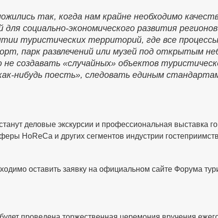
жились так, когда нам крайне необходимо качест
 для социально-экономического развития регионов
итии туристических территорий, где все процессы
орт, парк развлечений или музей под открытым не
о не создавать «случайных» объектов туристичес
как-нибудь поесть», следовать единым стандарта
танут деловые экскурсии и профессиональная выставка го
сферы HoReCa и других сегментов индустрии гостеприимств
ходимо оставить заявку на официальном сайте Форума тур
 будет проведена торжественная церемония вручения ежег