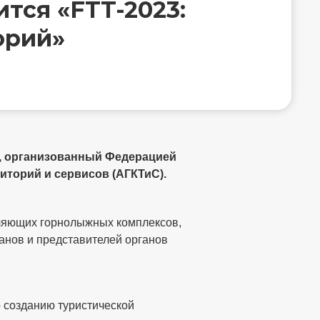
тся «FTT-2023:
орий»
й, организованный Федерацией
иторий и сервисов (АГКТиС).
вляющих горнолыжных комплексов,
ранов и представителей органов
о созданию туристической