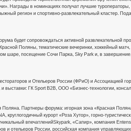
». Награды в номинациях получат лучшие туроператоры, 
ыжный регион и спортивно-развлекательный кластер. Подат
орума будет сопровождаться активной развлекательной про
Красной Поляны, тематические вечеринки, хоккейный матч, 
ном шаре, посещение Сочи Парка, Sky Park и, в завершение,
стораторов и Отельеров России (ФРиО) и Ассоциацией го
и выставки: ГК Sport B2B, ООО «Бизнес-технологии, консал
я Поляна. Партнеры форума: игорная зона «Красная Поляна
, круглогодичный курорт «Роза Хутор», горно-туристическ
 уникальный впечатленийSkypark, «Сапир», компания Enten
ов и отельеров России, российская компания управляющих