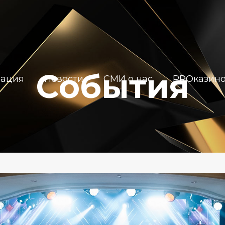
События
иация
Новости
СМИ о нас
PROказин