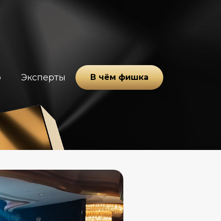
о
Эксперты
В чём фишка