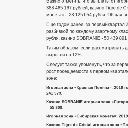
Важно отметить, что выплаты от игор
388 465 167 рублей, казино Tigre de C
монета» – 28 125 054 рубля. Общая в
Еще годом ранее, за первыйквартал 2
разбивкой по каждому азартному класт
рубля, казино SOBRANIE - 50 439 891
Таким образом, если рассматривать д
выросли на 12%.
Следует также упомянуть, что за пер
рост посещаемости в первом квартале
зоне:
Игорная зона «Красная Поляна»: 2019 год 
241 379.
Казино SOBRANIE игорная зона «Янтарная»:
– 55 309.
Игорная зона «Сибирская монета»: 2019 го
Казино Tigre de Cristal игорная зона «При