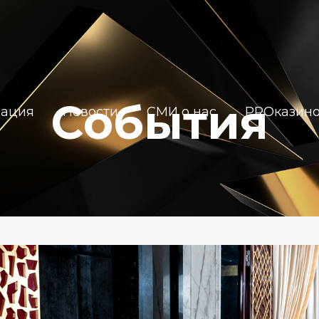
События
иация
Новости
СМИ о нас
PROказин