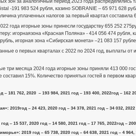
ных зон за аналогичный период 2023 года распределились та
ristal -191 983 524 рубля, казино SOBRANIE – 65 971 628 ру
еличина уплаченных налогов за первый квартал составила 6
022 года игорные зоны принесли государству 655 252 275
еру: игорнаязона «Красная Поляна» - 414 056 474 рубля, каз
 рубль, игорная зона «Сибирская монета» –21 083 157 рубле
анные о первых кварталах с 2022 по 2024 год, выплаты от и
вые три месяца 2024 года игорные зоны приняли 413 000 го
 составил 15%. Количество принятых гостей в первом квар
– 181 762, 2020 – 193 984, 2021 год – 193 400, 2022год – 162 20
 2019год – 24 423, 2020 год – 34 378, 2021 год – 34 032, 2022 г
д – 15 537, 2020 год – 14 580, 2021 год – 17 765, 2022год – 2002
морье»: 2019 год – 65 738, 2020 год – 64 638, 2021 год – 4 964, 