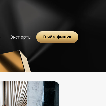
о
Эксперты
В чём фишка