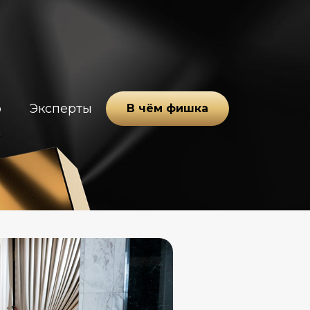
о
Эксперты
В чём фишка