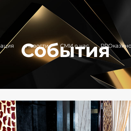
События
иация
Новости
СМИ о нас
PROказин