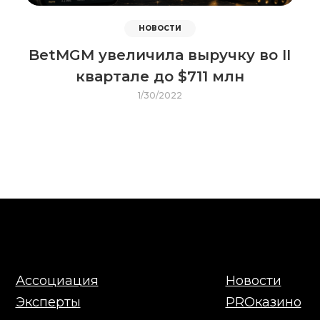
НОВОСТИ
BetMGM увеличила выручку во II
квартале до $711 млн
1/30/2022
Ассоциация
Новости
Эксперты
PROказино