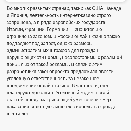
Во многих развитых странах, таких как США, Канада
и Япония, деятельность интернет-казино строго
запрещена, а в ряде европейских государств —
Италии, Франции, Германии — значительно
ограничена законом. В России онлайн-казино также
подпадают под запрет, однако размеры
административных штрафов для граждан,
нарушающих эти нормы, несопоставимы с реальной
прибылью от такой рекламы. В связи с этим
разработчики законопроекта предложили ввести
уголовную ответственность за незаконное
продвижение онлайн-казино. В частности, они
планируют дополнить Уголовный кодекс новой
статьей, предусматривающей ужесточение мер
наказания вплоть до лишения свободы на срок до
шести лет.