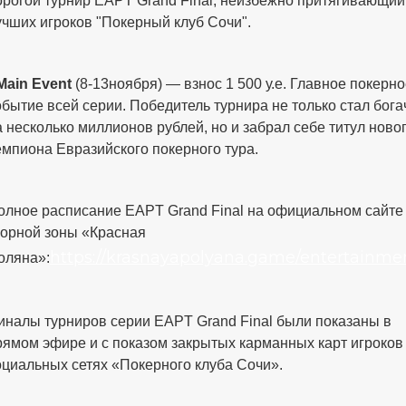
орогой турнир EAPT Grand Final, неизбежно притягивающий
учших игроков "Покерный клуб Сочи".
 Main Event
(8-13ноября) — взнос 1 500 у.е. Главное покерн
обытие всей серии. Победитель турнира не только стал бога
а несколько миллионов рублей, но и забрал себе титул ново
емпиона Евразийского покерного тура.
олное расписание EAPT Grand Final на официальном сайте
горной зоны «Красная
https://krasnayapolyana.game/entertainme
оляна»:
иналы турниров серии EAPT Grand Final были показаны в
рямом эфире и с показом закрытых карманных карт игроков
оциальных сетях «Покерного клуба Сочи».