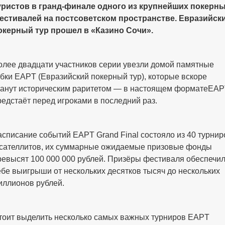
уристов в гранд-финале одного из крупнейших покерн
естивалей на постсоветском пространстве. Евразийск
окерный тур прошел в «Казино Сочи».
олее двадцати участников серии увезли домой памятные
убки EAPT (Евразийский покерный тур), которые вскоре
танут историческим раритетом — в настоящем форматеEA
редстаёт перед игроками в последний раз.
асписание событий EAPT Grand Final состояло из 40 турнир
 сателлитов, их суммарные ожидаемые призовые фонды
ревысят 100 000 000 рублей. Призёры фестиваля обеспечи
ебе выигрыши от нескольких десятков тысяч до нескольких
иллионов рублей.
тоит выделить несколько самых важных турниров EAPT