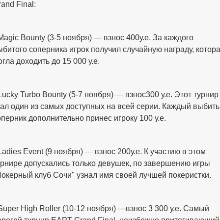
and Final:
 Magic Bounty (3-5 ноября) — взнос 400у.е. За каждого
ыбитого соперника игрок получил случайную награду, котор
огла доходить до 15 000 у.е.
 Lucky Turbo Bounty (5-7 ноября) — взнос300 у.е. Этот турнир
тал один из самых доступных на всей серии. Каждый выбит
оперник дополнительно принес игроку 100 у.е.
Ladies Event (9 ноября) — взнос 200у.е. К участию в этом
урнире допускались только девушек, по завершению игры
Покерный клуб Сочи" узнал имя своей лучшей покеристки.
 Super High Roller (10-12 ноября) —взнос 3 300 у.е. Самый