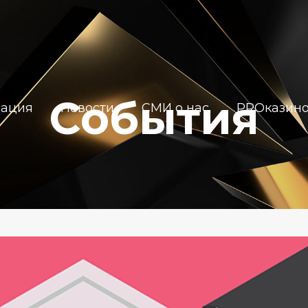
События
иация
Новости
СМИ о нас
PROказин