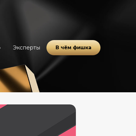
о
Эксперты
В чём фишка