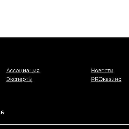
Ассоциация
Новости
Эксперты
PROказино
46