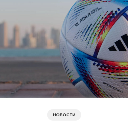
НОВОСТИ