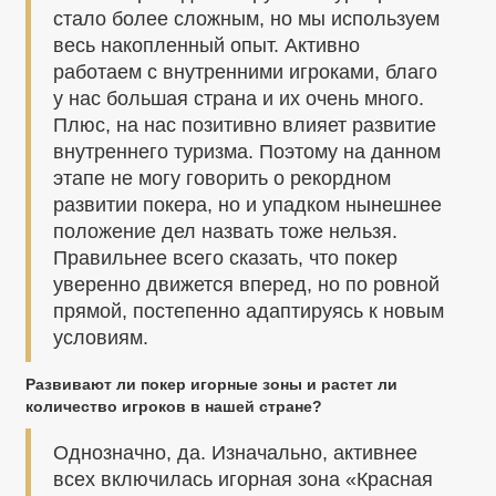
стало более сложным, но мы используем
весь накопленный опыт. Активно
работаем с внутренними игроками, благо
у нас большая страна и их очень много.
Плюс, на нас позитивно влияет развитие
внутреннего туризма. Поэтому на данном
этапе не могу говорить о рекордном
развитии покера, но и упадком нынешнее
положение дел назвать тоже нельзя.
Правильнее всего сказать, что покер
уверенно движется вперед, но по ровной
прямой, постепенно адаптируясь к новым
условиям.
Развивают ли покер игорные зоны и растет ли
количество игроков в нашей стране?
Однозначно, да. Изначально, активнее
всех включилась игорная зона «Красная