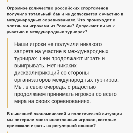
Огромное количество российских спортсменов
получило тотальный бан и не допускается к участию в
международных соревнованиях. Что происходит с
элитными игроками из России? Допускают ли их к
участию в международных турнирах?
Наши игроки не получили никакого
запрета на участие в международных
турнирах. Они продолжают играть и
выигрывать. Нет никаких
дисквалификаций со стороны
организаторов международных турниров.
Мы, в свою очередь, с радостью
продолжаем принимать игроков со всего
мира на своих соревнованиях.
В нынешней экономической и политической ситуации
мы потеряли много иностранных игроков, которые
приезжали играть на регулярной основе?