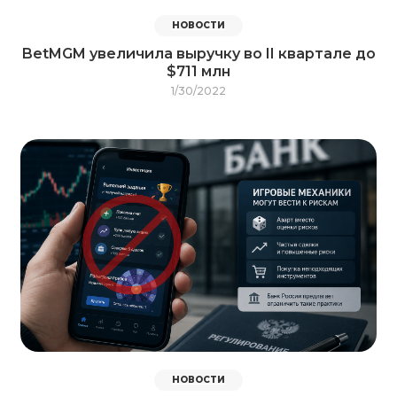
НОВОСТИ
BetMGM увеличила выручку во II квартале до
$711 млн
1/30/2022
НОВОСТИ