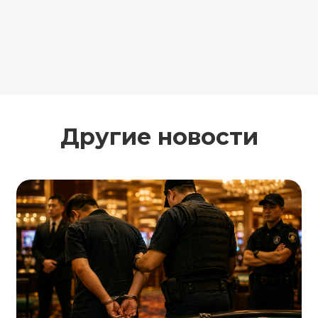
Другие новости