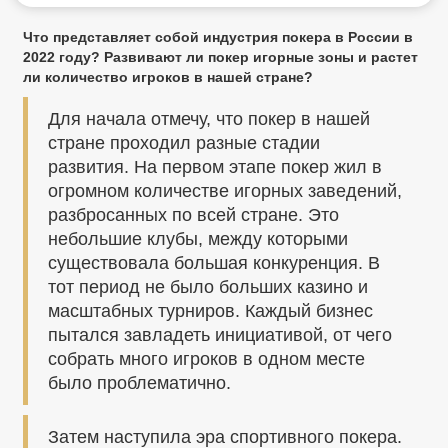
Что представляет собой индустрия покера в России в
2022 году? Развивают ли покер игорные зоны и растет
ли количество игроков в нашей стране?
Для начала отмечу, что покер в нашей
стране проходил разные стадии
развития. На первом этапе покер жил в
огромном количестве игорных заведений,
разбросанных по всей стране. Это
небольшие клубы, между которыми
существовала большая конкуренция. В
тот период не было больших казино и
масштабных турниров. Каждый бизнес
пытался завладеть инициативой, от чего
собрать много игроков в одном месте
было проблематично.
Затем наступила эра спортивного покера.