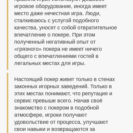
игровое оборудование, иногда имеет
место даже нечестная игра. Люди,
сталкиваюсь с услугой подобного
качества, уносят с собой отвратительное
впечатление о покере. При этом
полученный негативный опыт от
«грязного» покера не имеет ничего
общего с впечатлениями гостей в
легальных местах для игры.
Настоящий покер живет только в стенах
законных игорных заведений. Только в
этих местах понимают, что репутация и
сервис превыше всего. Начав своё
знакомство с покером в подобной
атмосфере, игроки получают
удовольствие от процесса, улучшают
свои навыки и возвращаются за