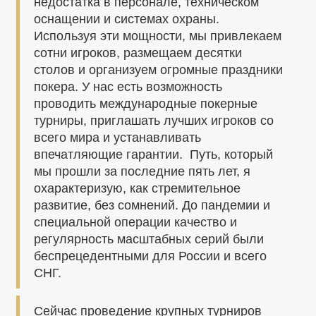
недостатка в персонале, техническом
оснащении и системах охраны.
Используя эти мощности, мы привлекаем
сотни игроков, размещаем десятки
столов и организуем огромные праздники
покера. У нас есть возможность
проводить международные покерные
турниры, приглашать лучших игроков со
всего мира и устанавливать
впечатляющие гарантии. Путь, который
мы прошли за последние пять лет, я
охарактеризую, как стремительное
развитие, без сомнений. До пандемии и
специальной операции качество и
регулярность масштабных серий были
беспрецедентными для России и всего
СНГ.
Сейчас проведение крупных турниров