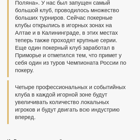
Поляна». У нас был запущен самый
большой клуб, проводилось множество
больших турниров. Сейчас покерные
клубы открылись в игорных зонах на
Алтае и в Калининграде, в этих местах
теперь также проходят крупные серии.
Еще один покерный клуб заработал в
Приморье и отметился тем, что примет у
себя один из туров Чемпионата России по
покеру.
Четыре профессиональных и событийных
клуба в каждой игорной зоне будут
увеличивать количество локальных
игроков и будут двигать всю индустрию
вперед.