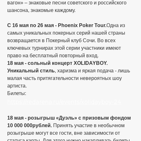
вагон» – знаковые песни советского и российского
шансона, знакомые каждому.
С 16 мая по 26 мая - Phoenix Poker Tour.
Одна из
самых уникальных покерных серий нашей страны
возвращается в Покерный клуб Сочи. Во всех
ключевых турнирах этой серии участники имеют
право на бесплатный повторный вход.
18 мая - сольный концерт XOLIDAYBOY.
Уникальный стиль
, харизма и яркая подача - лишь
малая часть притягательности невероятных шоу
артиста.
Билеты:
https://redarena.ru/events/xolidayboy-24
18 мая - розыгрыш «Дуэль» с призовым фондом
10 000 000рублей.
Принять участие в необычном
розыгрыше могут все гости, вне зависимости от
статуса карты. Для этого нужно накапливать билеты.