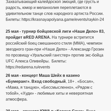
Захватывающий калейдоскоп эмоций, где грусть и
радость, юмор и меланхолия переплетаются в
удивительном танце слов народного артиста России.
Билеты: https://krasnayapolyana.game/events/raykin-24
25 мая - турнир бойцовской лиги «Наше Дело» 83,
пройдет вRED ARENA.
На турнире встретится
российский боец смешанного стиля (ММА), чемпион
звездного гран-при «Наше Дело» - Александр Грозин
по прозвищу «Уральский гангстер» против экс-бойца
UFC Алекса Оливейры. Билеты:
https://redarena.ru/events
26 мая - концерт Маша Шейх в казино
«Бумеранг». Вход свободный
, 18+ . «Босая»,
«Мама, я танцую», «Бессмысленно», «Рядом с
тобой», «Худи» - любимые хиты и невероятная
атмосфера.