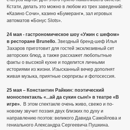
Кстати, делать это можно в любом из трех заведений:
«
Казино Сочи», казино
«
Бумеранг
»
, зал игровых
автоматов
«
Бонус Slots».
24 мая - гастрономическое шоу «Ужин с шефом»
в ресторане Brunello.
Звездный бренд-шеф Илья
Захаров приготовит для гостей эксклюзивный сет
авторских блюд, а также расскажет любопытные
факты о высокой кухне и поделится личными
историями из жизни. Изысканный вечер дополнят
живая музыка, приятные сюрпризы и фотосессия.
25 мая – Константин Райкин: поэтический
моноспектакль «...ай да сукин сын!» в театре «В
игре».
В этом спектакле очень живо, свежо и по-
новому звучит поэзия двух близких по духу и
направлению поэтов: великого Давида Самойлова и
гениального Александра Сергеевича Пушкина.