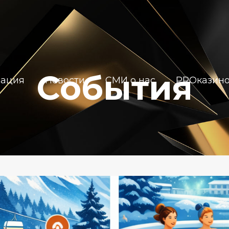
События
иация
Новости
СМИ о нас
PROказин