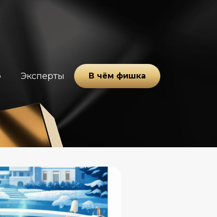
о
Эксперты
В чём фишка