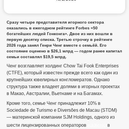
Сразу четыре представителя игорного сектора
оказались в ежегодном рейтинге Forbes «50
богатейших людей Гонконга». Двое из них вошли в
первую десятку списка. Третью строчку в рейтинге
2026 года занял Генри Ченг вместе с семьёй. Его
состояние оценено в $26,1 млрд — годом ранее капитал
семьи составлял $19,5 млрд.
Ченг возглавляет холдинг Chow Tai Fook Enterprises
(CTFE), который известен прежде всего как один из
крупнейших ювелирных конгломератов. Однако
структура также владеет долями в игорных проектах
в Макао, Австралии, Вьетнаме и на Багамах.
Кроме того, семье Ченг принадлежит 10% в
Sociedade de Turismo e Diversões de Macau (STDM)
— материнской компании SJM Holdings, одного из
казино
шести лицензированных операторов
в