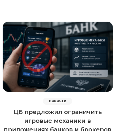
НОВОСТИ
ЦБ предложил ограничить
игровые механики в
приложениях банков и брокеров