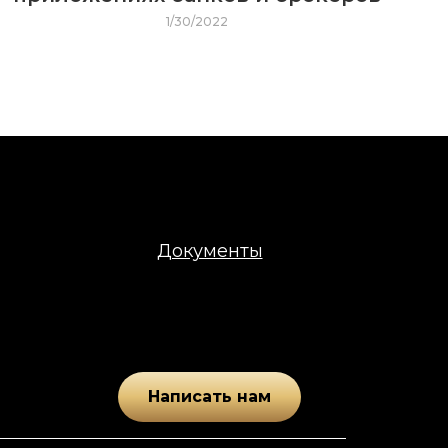
1/30/2022
Документы
Написать нам