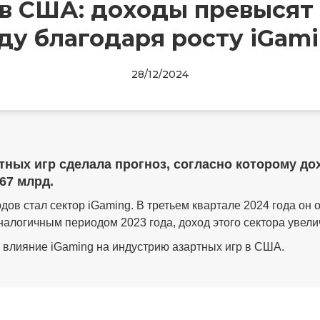
в США: доходы превысят 
ду благодаря росту iGam
28/12/2024
тных игр сделала прогноз, согласно которому до
67 млрд.
ов стал сектор iGaming. В третьем квартале 2024 года он
алогичным периодом 2023 года, доход этого сектора увелич
 влияние iGaming на индустрию азартных игр в США.