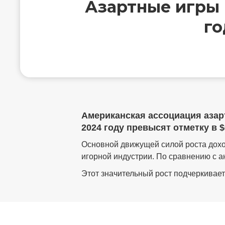
Азартные игры 
го
Американская ассоциация азар
2024 году превысят отметку в $
Основной движущей силой роста доход
игорной индустрии. По сравнению с ан
Этот значительный рост подчеркивает