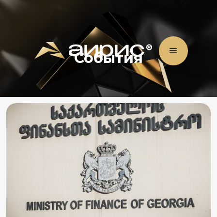
События