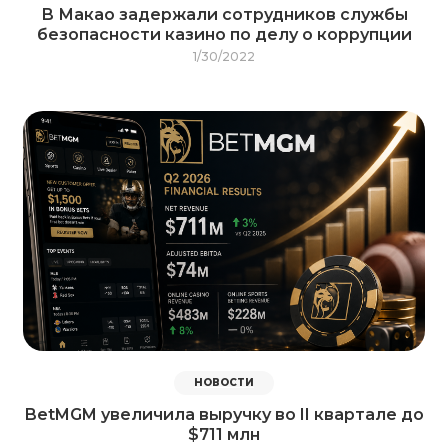
В Макао задержали сотрудников службы
безопасности казино по делу о коррупции
1/30/2022
НОВОСТИ
BetMGM увеличила выручку во II квартале до
$711 млн