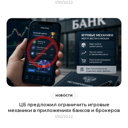
1/30/2022
НОВОСТИ
ЦБ предложил ограничить игровые
механики в приложениях банков и брокеров
1/30/2022