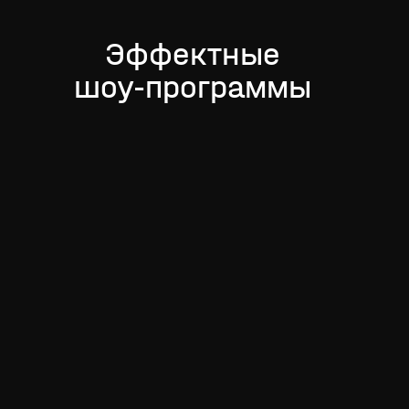
Эффектные
шоу-программы