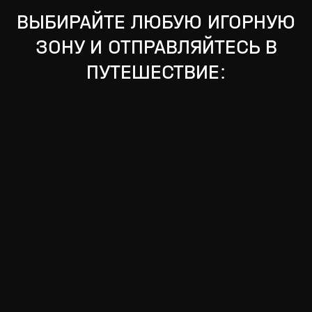
ВЫБИРАЙТЕ ЛЮБУЮ ИГОРНУЮ
ЗОНУ И ОТПРАВЛЯЙТЕСЬ В
ПУТЕШЕСТВИЕ: