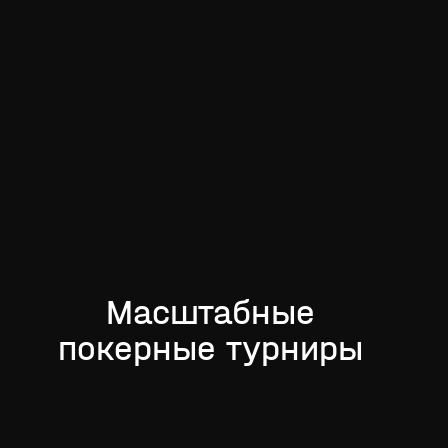
Масштабные
покерные турниры